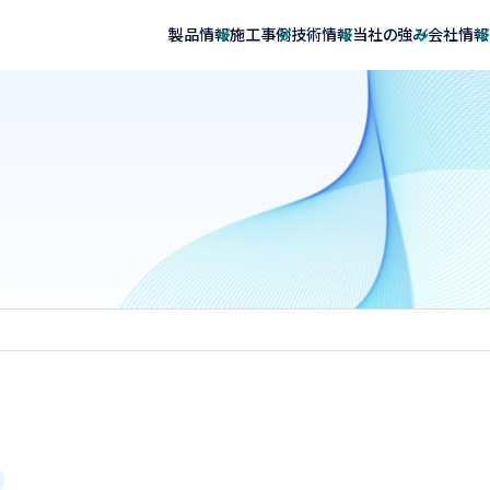
製品情報
施工事例
技術情報
当社の強み
会社情報
水道事業
湯槽
エコキュート向け貯湯槽
温度成層型蓄熱槽
密
製缶類
リースタンク
技術者資格情報
マンガでわかるベルテクノ
社長挨拶
ンク
パネルタンク
ステンレス内張
ステンレス給水タンク
式逆流防止弁
サイフォン式緊急遮水システム
リースタンク