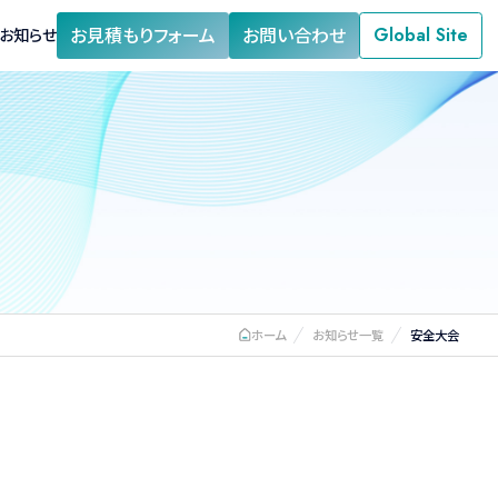
お見積もりフォーム
お問い合わせ
Global Site
お知らせ
閉式膨張タンク
熱交換器
蒸気発生器
ホーム
お知らせ一覧
安全大会
拠点・営業所情報
貯水機能付給水管
耐震性貯水槽