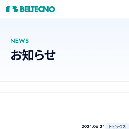
製品情報
施工事例
技術情報
当社の強み
会社情報
建築設備
建築設備事業
NEWS
お知らせ
ステンレスパネルタンク
貯
オイルタンク
煙道
水道事業
研究開発
ステンレスタンクの特徴
会社概要・沿革
円筒形タンク
一体形タ
B-save
フロート
2024.06.24
トピックス