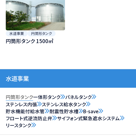
水道事業
円筒形タンク
円筒形タンク 1500㎥
水道事業
円筒形タンク
一体形タンク
パネルタンク
ステンレス内張
ステンレス給水タンク
貯水機能付給水管
耐震性貯水槽
B-save
フロート式逆流防止弁
サイフォン式緊急遮水システム
リースタンク