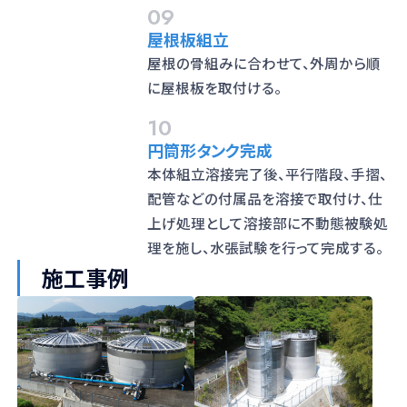
09
屋根板組立
屋根の骨組みに合わせて、外周から順
に屋根板を取付ける。
10
円筒形タンク完成
本体組立溶接完了後、平行階段、手摺、
配管などの付属品を溶接で取付け、仕
上げ処理として溶接部に不動態被験処
理を施し、水張試験を行って完成する。
施工事例