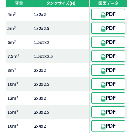
容量
タンクサイズ(H)
図面データ
PDF
3
4m
1x2x2
PDF
3
5m
1x2x2.5
PDF
3
6m
1.5x2x2
PDF
3
7.5m
1.5x2x2.5
PDF
3
8m
2x2x2
PDF
3
10m
2x2x2.5
PDF
3
12m
2x3x2
PDF
3
15m
2x3x2.5
PDF
3
16m
2x4x2