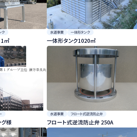
ンク
水道事業
一体形タンク
 1㎥
一体形タンク1020㎥
ー
水道事業
フロート式逆流防止弁
ング様
フロート式逆流防止弁 250A