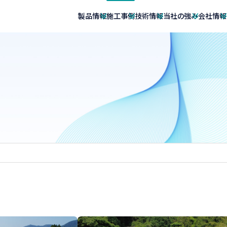
製品情報
施工事例
技術情報
当社の強み
会社情報
水道事業
湯槽
エコキュート向け貯湯槽
温度成層型蓄熱槽
密
製缶類
リースタンク
技術者資格情報
マンガでわかるベルテクノ
社長挨拶
ンク
パネルタンク
ステンレス内張
ステンレス給水タンク
式逆流防止弁
サイフォン式緊急遮水システム
リースタンク