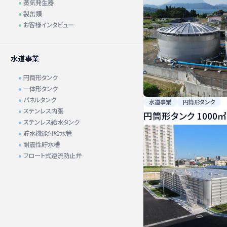
蒸気発生器
製缶類
お客様インタビュー
設備一覧
水道事業
円筒形タンク
一体形タンク
パネルタンク
水道事業
円筒形タンク
ステンレス内張
円筒形タンク 1000㎥
ステンレス給水タンク
貯水機能付給水管
耐震性貯水槽
フロート式逆流防止弁