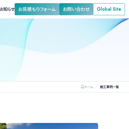
お見積もりフォーム
お問い合わせ
Global Site
お知らせ
閉式膨張タンク
熱交換器
蒸気発生器
ホーム
施工事例一覧
拠点・営業所情報
貯水機能付給水管
耐震性貯水槽