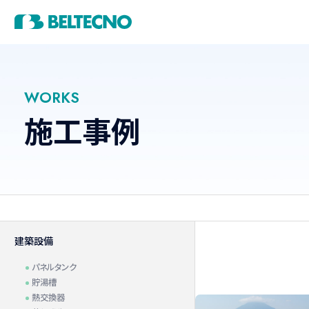
製品情報
施工事例
技術情報
当社の強み
会社情報
建築設備
建築設備事業
WORKS
施工事例
ステンレスパネルタンク
貯
オイルタンク
煙道
水道事業
研究開発
ステンレスタンクの特徴
会社概要・沿革
円筒形タンク
一体形タ
建築設備
B-save
フロート
パネルタンク
貯湯槽
熱交換器