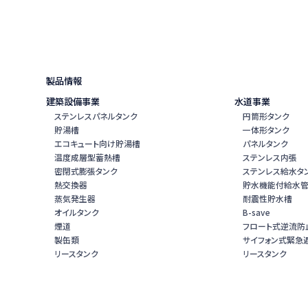
製品情報
建築設備事業
水道事業
ステンレスパネルタンク
円筒形タンク
貯湯槽
一体形タンク
エコキュート向け貯湯槽
パネルタンク
温度成層型蓄熱槽
ステンレス内張
密閉式膨張タンク
ステンレス給水タ
熱交換器
貯水機能付給水
蒸気発生器
耐震性貯水槽
オイルタンク
B-save
煙道
フロート式逆流防
製缶類
サイフォン式緊急
リースタンク
リースタンク