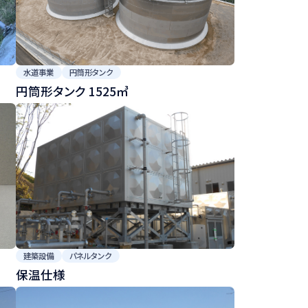
水道事業
円筒形タンク
円筒形タンク 1525㎥
建築設備
パネルタンク
保温仕様